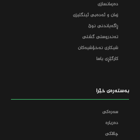
دەرمانسازی
زمان و ئەدەبی ئینگلیزی
ڕاگەیاندنی نوێ
تەندروستی گشتی
شیکاری نەخۆشیەکان
کارگێڕی یاسا
بەستەرەی خێرا
سەرەکی
دەربارە
چالاکی