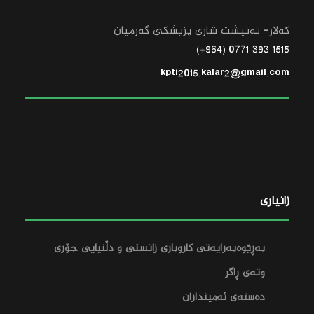
کەلار- تەنیشت شاری پزیشکی گەرمیان
1515 393 0771 (964+)
kpti2015.kalar2@gmail.com
زانیاری
بەڕێوەبەرایەتی کاروباری زانستی و دڵنیایی جۆری
وتەی ڕاگر
دەستەی ئەمینداران