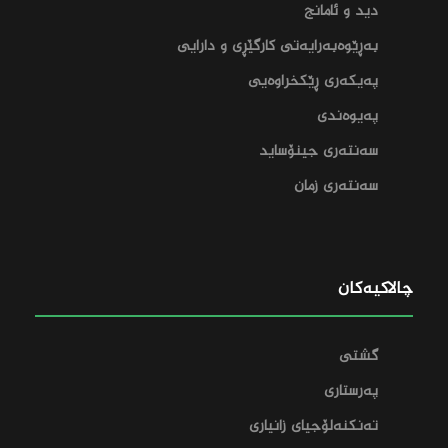
دید و ئامانج
بەڕێوەبەرایەتی کارگێڕی و دارایی‌
پەیکەری ڕێکخراوەیی
پەیوەندی
سەنتەری جینۆساید
سەنتەری زمان
چالاکیەکان
گشتی
پەرستاری
تەنکنەلۆجیای زانیاری