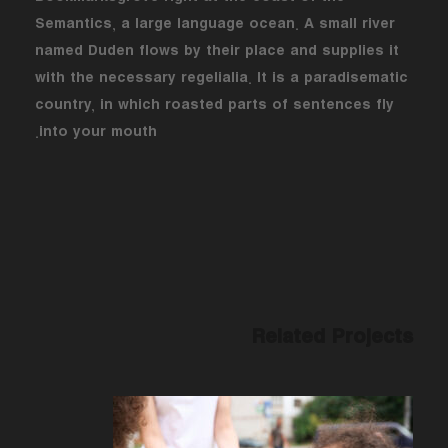
Semantics, a large language ocean. A small river
named Duden flows by their place and supplies it
with the necessary regelialia. It is a paradisematic
country, in which roasted parts of sentences fly
into your mouth.
Related Projects