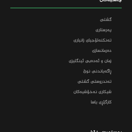
چالاکیەکان
گشتی
پەرستاری
تەنکنەلۆجیای زانیاری
دەرمانسازی
زمان و ئەدەبی ئینگلیزی
ڕاگەیاندنی نوێ
تەندروستی گشتی
شیکاری نەخۆشیەکان
کارگێڕی یاسا