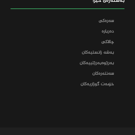
بەستەرەی خێرا
سەرەکی
دەربارە
چالاکی
بەشە زانستیەکان
بەرێوەبەرێتییەکان
سەنتەرەکان
خزمەت گوزاریەکان