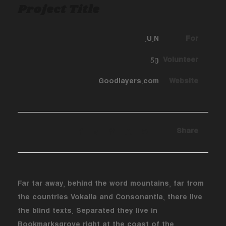
Project Title
U.N.
For
50
Volunteer
Goodlayers.com
Website
Share
Far far away, behind the word mountains, far from
the countries Vokalia and Consonantia, there live
the blind texts. Separated they live in
Bookmarksgrove right at the coast of the