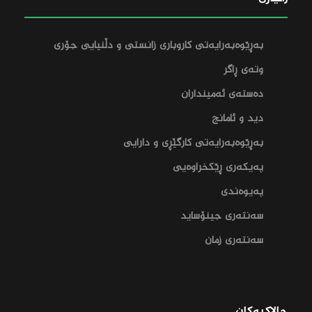
بەڕێوەبەرایەتی کاروباری زانستی و دڵنیایی جۆری
وتەی ڕاگر
دەستەی ئەمینداران
دید و ئامانج
بەڕێوەبەرایەتی کارگێڕی و دارایی‌
پەیکەری ڕێکخراوەیی
پەیوەندی
سەنتەری جینۆساید
سەنتەری زمان