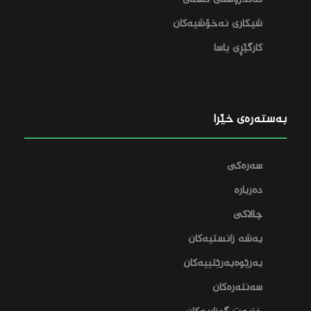
تەندروستی گشتی
شیکاری نەخۆشیەکان
کارگێڕی یاسا
بەستەرەی خێرا
سەرەکی
دەربارە
چالاکی
بەشە زانستیەکان
بەرێوەبەرێتییەکان
سەنتەرەکان