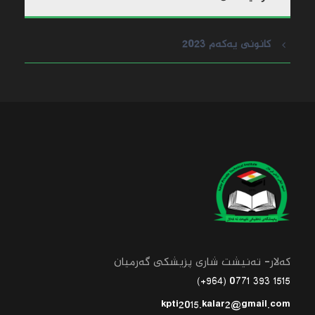
كانونی یه‌كه‌م 2023
کەلار- تەنیشت شاری پزیشکی گەرمیان
1515 393 0771 (964+)
kpti2015.kalar2@gmail.com