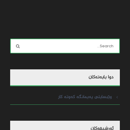
دوا بابه‌ته‌کان
وێبسایتی پەیمانگە کەوتە کار
ئه‌رشیفه‌کان