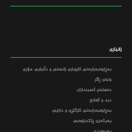
زانیاری
بەڕێوەبەرایەتی کاروباری زانستی و دڵنیایی جۆری
وتەی ڕاگر
دەستەی ئەمینداران
دید و ئامانج
بەڕێوەبەرایەتی کارگێڕی و دارایی‌
پەیکەری ڕێکخراوەیی
پەیوەندی