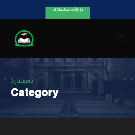
پۆرتاڵی خوێندکاران
پەرستاری
Category