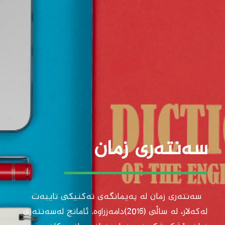
سەنتەری زمان
سەنتەری زمان لە پەیمانگەی تەکنیکی تایبەت
لەکەلار، لە ساڵی (2016)دامەزراوە. ئامانج لەسەنتەری