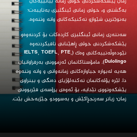
زمان پێشکەشکردنی خولی زمانە بیانییەکان
بەگشتی و، خولی زمانی ئینگلیزی بەتایبەت؛
بەنوێترین شێوازو تەکنیکەکانی وانە وتنەوە.
سەنتەری زمانی ئینگلیزی کاردەکات بۆ کردنەوەو
پێشکەشکردنی خولی ڕاهێنانی تاقیکردنەوە
نێودەوڵەتییەکانی وەک (IELTS, TOEFL, PTE,
Dulolingo). مامۆستاکانمان ئەزموونی بەرفراوانیان
هەیە لەبوارە جیاوازەکانی زمانەوانی و وانە وتنەوە
دا. لێرە پۆلەکانمان تەکنەلۆژیای دەنگی و بینراوی
پێشکەوتووی تێدایە، بۆ ئەوەی پرۆسەی فێربوونی
زمان؛ زیاتر سەرنجڕاکێش و بەسوودو چێژبەخش بێت.