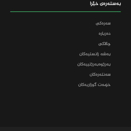
بەستەرەی خێرا
سەرەکی
دەربارە
چالاکی
بەشە زانستیەکان
بەرێوەبەرێتییەکان
سەنتەرەکان
خزمەت گوزاریەکان