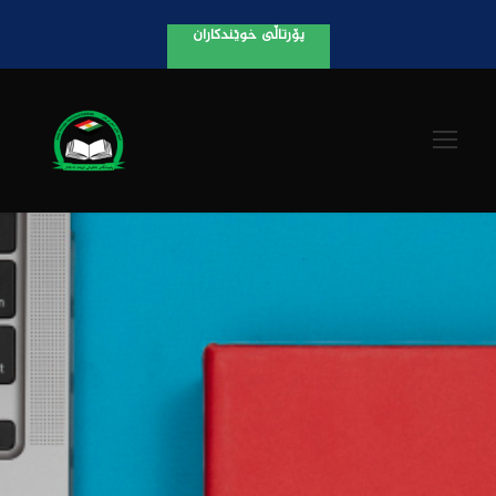
پۆرتاڵی خوێندکاران