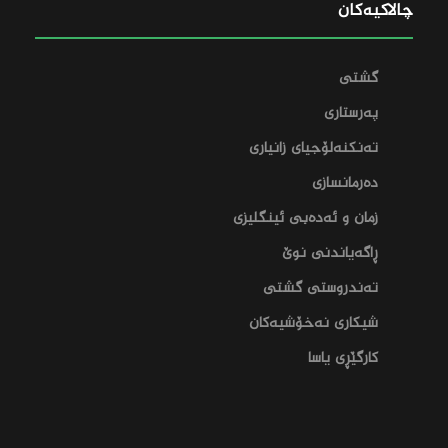
چالاکیەکان
گشتی
پەرستاری
تەنکنەلۆجیای زانیاری
دەرمانسازی
زمان و ئەدەبی ئینگلیزی
ڕاگەیاندنی نوێ
تەندروستی گشتی
شیکاری نەخۆشیەکان
کارگێڕی یاسا