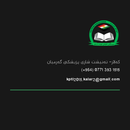
کەلار- تەنیشت شاری پزیشکی گەرمیان
1515 393 0771 (964+)
kpti2015.kalar2@gmail.com