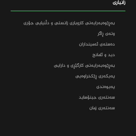
زانیاری
بەڕێوەبەرایەتی کاروباری زانستی و دڵنیایی جۆری
وتەی ڕاگر
دەستەی ئەمینداران
دید و ئامانج
بەڕێوەبەرایەتی کارگێڕی و دارایی‌
پەیکەری ڕێکخراوەیی
پەیوەندی
سەنتەری جینۆساید
سەنتەری زمان